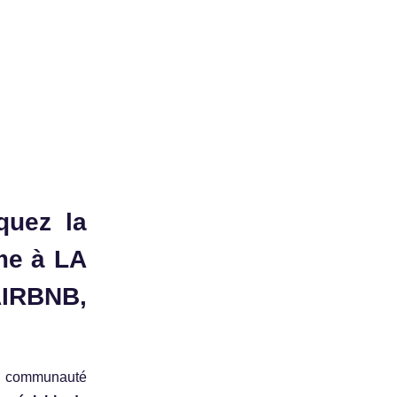
quez la
me à LA
IRBNB,
la communauté