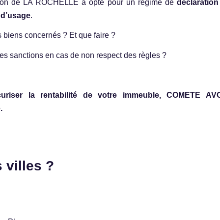
tion de LA ROCHELLE a opté pour un régime de
déclaration
d’usage
.
s biens concernés ? Et que faire ?
les sanctions en cas de non respect des règles ?
curiser la rentabilité de votre immeuble, COMETE A
.
 villes ?