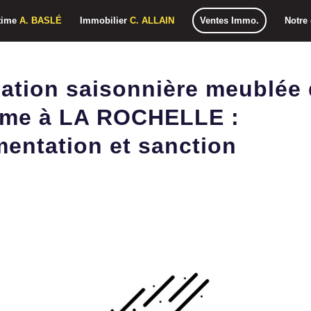
time
A. BASLÉ
Immobilier
C. ALLAIN
Ventes Immo.
Notre
cation saisonnière meublée
sme à LA ROCHELLE :
mentation et sanction