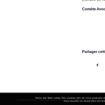
Comète Avoca
Partager cett
Notre site Web utilise des cookies afin de vous proposer d
© Comète Avocats. Tous droits réservés. |
CGU
|
Politique de confidentialité
|
P
Vous pouvez en savoir plus sur les