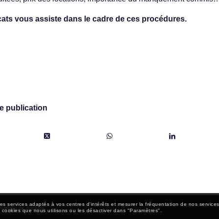
ts vous assiste dans le cadre de ces procédures.
e publication
es services adaptés à vos centres d'intérêts et mesurer la fréquentation de nos services
olitique de cookies
 cookies que nous utilisons ou les désactiver dans "Paramètres".