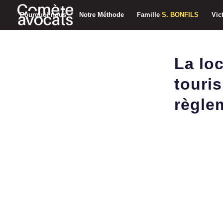
Pourquoi nous
Notre Méthode
Famille
S. BONFILS
Vic
La lo
touri
règle