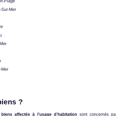
on-Plage
-Sur-Mer
le
u
-Mer
u
r-Mer
biens ?
s
biens affectés à l’usage d’habitation
sont concernés par 