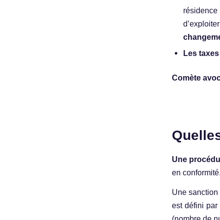
résidence 
d’exploit
changeme
Les taxes
Comète avoc
Quelle
Une procédur
en conformité
Une sanction 
est défini pa
(nombre de n