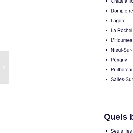
Châtelaill
Dompierre
Lagord
La Rochel
L’Houmea
Nieul-Sur
Accident de la voie
Périgny
publique entre un piéton
Puilborea
et un scooter non
assuré et prise...
Salles-Su
Quels 
Seuls le