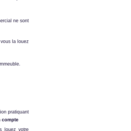
ercial ne sont
 vous la louez
 immeuble.
ion pratiquant
n compte
s louez votre